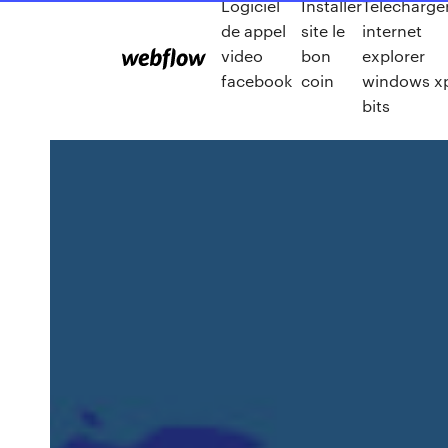
Logiciel
Installer
Telecharge
de appel
site le
internet
video
bon
explorer
facebook
coin
windows x
bits