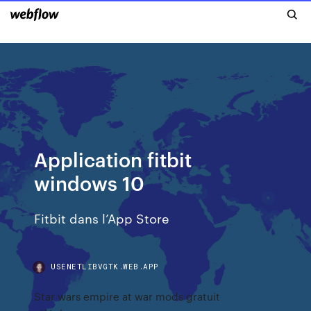
Application fitbit
windows 10
‎Fitbit dans l’App Store
USENETLIBVGTK.WEB.APP
Star wars empire at war mods gratuit