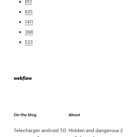
912
825
1411
368
523
On the blog
About
Telecharger android 7.0
Hidden and dangerous 2