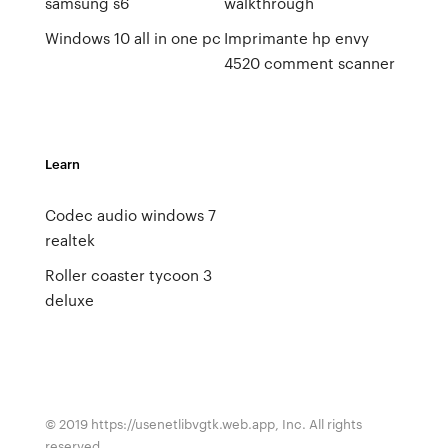
samsung s6
walkthrough
Windows 10 all in one pc
Imprimante hp envy
4520 comment scanner
Learn
Codec audio windows 7
realtek
Roller coaster tycoon 3
deluxe
© 2019 https://usenetlibvgtk.web.app, Inc. All rights
reserved.