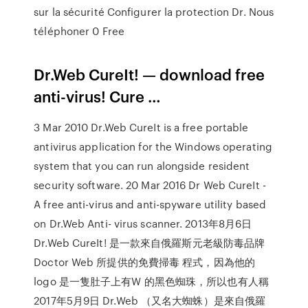
sur la sécurité Configurer la protection Dr. Nous
téléphoner 0 Free
Dr.Web CureIt! — download free
anti-virus! Cure …
3 Mar 2010 Dr.Web CureIt is a free portable
antivirus application for the Windows operating
system that you can run alongside resident
security software. 20 Mar 2016 Dr Web CureIt -
A free anti-virus and anti-spyware utility based
on Dr.Web Anti- virus scanner. 2013年8月6日
Dr.Web CureIt! 是一款來自俄羅斯元老級防毒品牌
Doctor Web 所提供的免費掃毒 程式，因為他的
logo 是一隻肚子上有W 的黑色蜘珠，所以也有人稱
2017年5月9日 Dr.Web （又名大蜘蛛）是來自俄羅